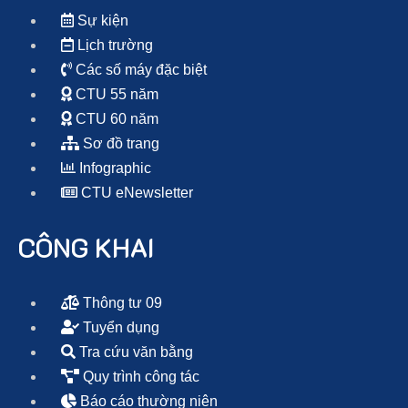
Sự kiện
Lịch trường
Các số máy đặc biệt
CTU 55 năm
CTU 60 năm
Sơ đồ trang
Infographic
CTU eNewsletter
CÔNG KHAI
Thông tư 09
Tuyển dụng
Tra cứu văn bằng
Quy trình công tác
Báo cáo thường niên