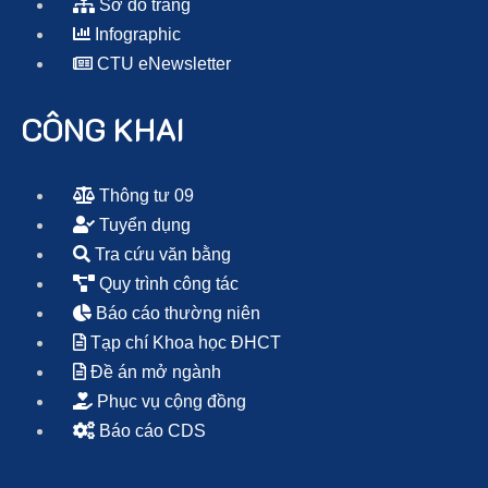
Sơ đồ trang
Infographic
CTU eNewsletter
CÔNG KHAI
Thông tư 09
Tuyển dụng
Tra cứu văn bằng
Quy trình công tác
Báo cáo thường niên
Tạp chí Khoa học ĐHCT
Đề án mở ngành
Phục vụ cộng đồng
Báo cáo CDS