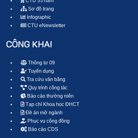
CTU 55 năm
Sơ đồ trang
Infographic
CTU eNewsletter
CÔNG KHAI
Thông tư 09
Tuyển dụng
Tra cứu văn bằng
Quy trình công tác
Báo cáo thường niên
Tạp chí Khoa học ĐHCT
Đề án mở ngành
Phục vụ cộng đồng
Báo cáo CDS