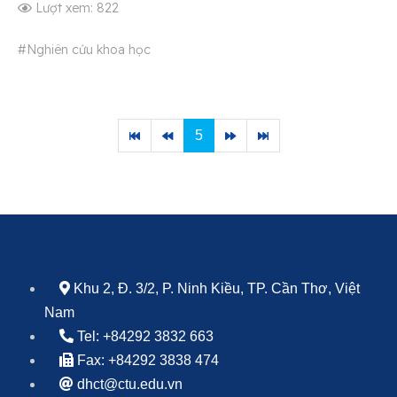
Lượt xem: 822
#Nghiên cứu khoa học
5
Khu 2, Đ. 3/2, P. Ninh Kiều, TP. Cần Thơ, Việt
Nam
Tel: +84292 3832 663
Fax: +84292 3838 474
dhct@ctu.edu.vn