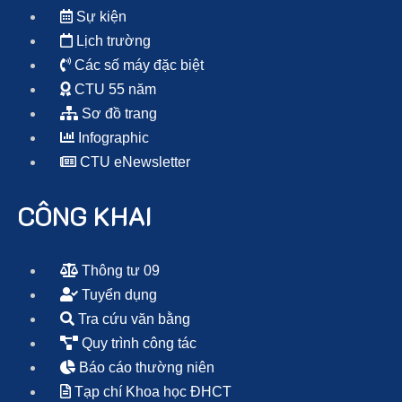
Sự kiện
Lịch trường
Các số máy đặc biệt
CTU 55 năm
Sơ đồ trang
Infographic
CTU eNewsletter
CÔNG KHAI
Thông tư 09
Tuyển dụng
Tra cứu văn bằng
Quy trình công tác
Báo cáo thường niên
Tạp chí Khoa học ĐHCT