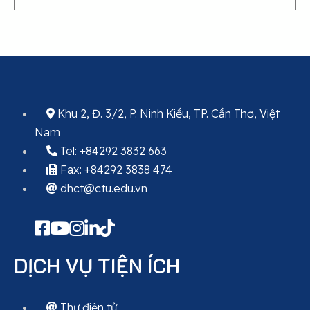
Khu 2, Đ. 3/2, P. Ninh Kiều, TP. Cần Thơ, Việt
Nam
Tel: +84292 3832 663
Fax: +84292 3838 474
dhct@ctu.edu.vn
DỊCH VỤ TIỆN ÍCH
Thư điện tử