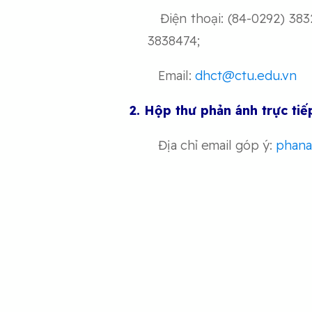
Điện thoại: (84-0292) 3832
3838474;
Email:
dhct@ctu.edu.vn
2. Hộp thư phản ánh trực tiế
Địa chỉ email góp ý:
phana