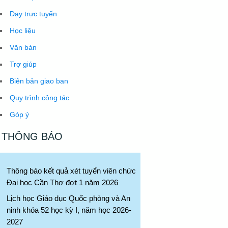
Dạy trực tuyến
Học liệu
Văn bản
Trợ giúp
Biên bản giao ban
Quy trình công tác
Góp ý
THÔNG BÁO
Thông báo kết quả xét tuyển viên chức
Đại học Cần Thơ đợt 1 năm 2026
Lịch học Giáo dục Quốc phòng và An
ninh khóa 52 học kỳ I, năm học 2026-
2027