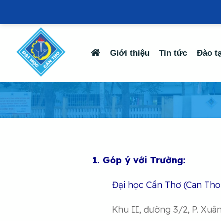
Giới thiệu
Tin tức
Đào t
1. Góp ý với Trường:
Đại học Cần Thơ (Can Tho
Khu II, đường 3/2, P. Xuân 