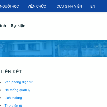
NGƯỜI HỌC
VIÊN CHỨC
CỰU SINH VIÊN
EN
inh
Sự kiện
LIÊN KẾT
Văn phòng điện tử
Hệ thống quản lý
Lịch trường
Thư điện tử