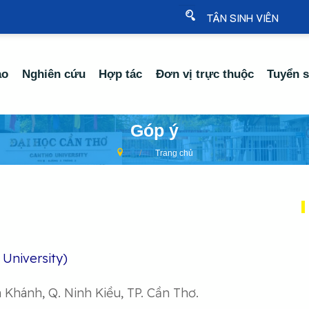
TÂN SINH VIÊN
ạo
Nghiên cứu
Hợp tác
Đơn vị trực thuộc
Tuyển s
Góp ý
Trang chủ
 University)
Khánh, Q. Ninh Kiều, TP. Cần Thơ.