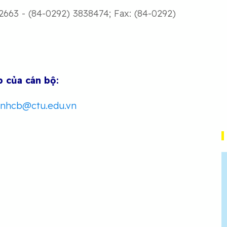
663 - (84-0292) 3838474; Fax: (84-0292)
p của cán bộ:
nhcb@ctu.edu.vn