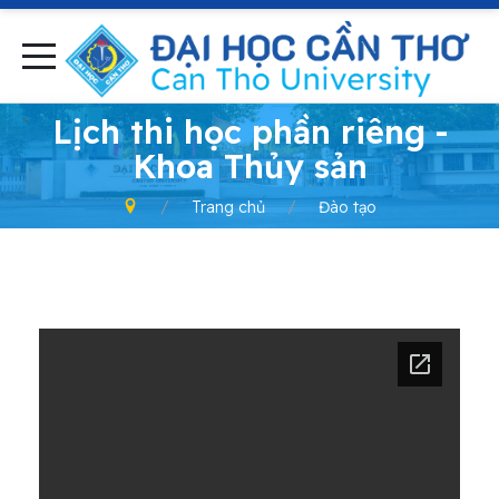
-
Lịch thi học phần riêng -
Khoa Thủy sản
Trang chủ
Đào tạo