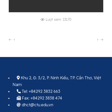
Lượt xem: 13170
‹
›
Khu 2, Đ. 3/2, P. Ninh Kiều, TP. Cần Thơ, Việt
Nam
Tel: +84292 3832 663
Fax: +84292 3838 474
dhct@ctu.edu.vn