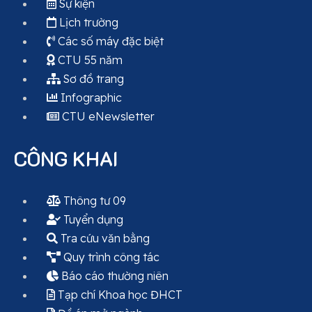
Sự kiện
Lịch trường
Các số máy đặc biệt
CTU 55 năm
Sơ đồ trang
Infographic
CTU eNewsletter
CÔNG KHAI
Thông tư 09
Tuyển dụng
Tra cứu văn bằng
Quy trình công tác
Báo cáo thường niên
Tạp chí Khoa học ĐHCT